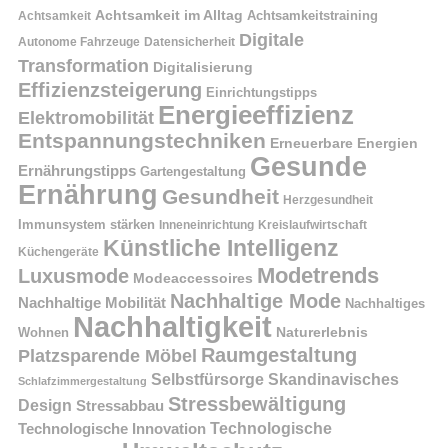
Achtsamkeit im Alltag
Achtsamkeitstraining
Achtsamkeit
Digitale
Autonome Fahrzeuge
Datensicherheit
Transformation
Digitalisierung
Effizienzsteigerung
Einrichtungstipps
Energieeffizienz
Elektromobilität
Entspannungstechniken
Erneuerbare Energien
Gesunde
Ernährungstipps
Gartengestaltung
Ernährung
Gesundheit
Herzgesundheit
Immunsystem stärken
Kreislaufwirtschaft
Inneneinrichtung
Künstliche Intelligenz
Küchengeräte
Modetrends
Luxusmode
Modeaccessoires
Nachhaltige Mode
Nachhaltige Mobilität
Nachhaltiges
Nachhaltigkeit
Naturerlebnis
Wohnen
Raumgestaltung
Platzsparende Möbel
Selbstfürsorge
Skandinavisches
Schlafzimmergestaltung
Stressbewältigung
Design
Stressabbau
Technologische Innovation
Technologische