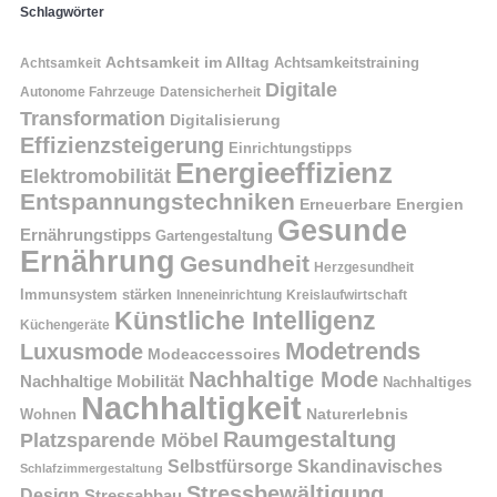
Schlagwörter
Achtsamkeit im Alltag
Achtsamkeitstraining
Achtsamkeit
Digitale
Autonome Fahrzeuge
Datensicherheit
Transformation
Digitalisierung
Effizienzsteigerung
Einrichtungstipps
Energieeffizienz
Elektromobilität
Entspannungstechniken
Erneuerbare Energien
Gesunde
Ernährungstipps
Gartengestaltung
Ernährung
Gesundheit
Herzgesundheit
Immunsystem stärken
Kreislaufwirtschaft
Inneneinrichtung
Künstliche Intelligenz
Küchengeräte
Modetrends
Luxusmode
Modeaccessoires
Nachhaltige Mode
Nachhaltige Mobilität
Nachhaltiges
Nachhaltigkeit
Naturerlebnis
Wohnen
Raumgestaltung
Platzsparende Möbel
Selbstfürsorge
Skandinavisches
Schlafzimmergestaltung
Stressbewältigung
Design
Stressabbau