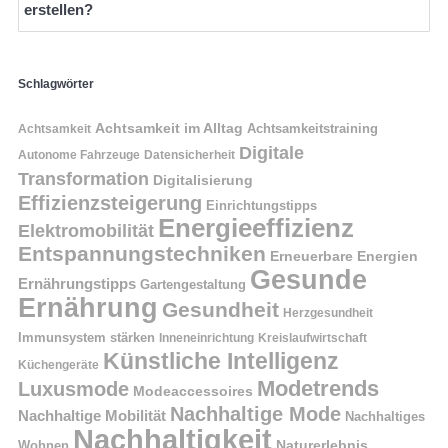
erstellen?
Schlagwörter
Achtsamkeit im Alltag
Achtsamkeitstraining
Achtsamkeit
Digitale
Autonome Fahrzeuge
Datensicherheit
Transformation
Digitalisierung
Effizienzsteigerung
Einrichtungstipps
Energieeffizienz
Elektromobilität
Entspannungstechniken
Erneuerbare Energien
Gesunde
Ernährungstipps
Gartengestaltung
Ernährung
Gesundheit
Herzgesundheit
Immunsystem stärken
Kreislaufwirtschaft
Inneneinrichtung
Künstliche Intelligenz
Küchengeräte
Modetrends
Luxusmode
Modeaccessoires
Nachhaltige Mode
Nachhaltige Mobilität
Nachhaltiges
Nachhaltigkeit
Naturerlebnis
Wohnen