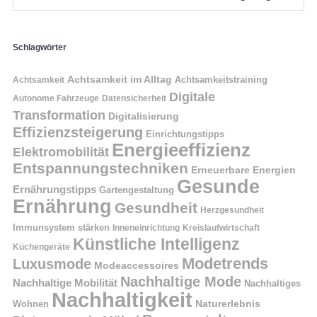
Schlagwörter
Achtsamkeit im Alltag
Achtsamkeitstraining
Achtsamkeit
Digitale
Autonome Fahrzeuge
Datensicherheit
Transformation
Digitalisierung
Effizienzsteigerung
Einrichtungstipps
Energieeffizienz
Elektromobilität
Entspannungstechniken
Erneuerbare Energien
Gesunde
Ernährungstipps
Gartengestaltung
Ernährung
Gesundheit
Herzgesundheit
Immunsystem stärken
Kreislaufwirtschaft
Inneneinrichtung
Künstliche Intelligenz
Küchengeräte
Modetrends
Luxusmode
Modeaccessoires
Nachhaltige Mode
Nachhaltige Mobilität
Nachhaltiges
Nachhaltigkeit
Naturerlebnis
Wohnen