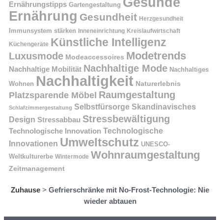
Gesunde
Ernährungstipps
Gartengestaltung
Ernährung
Gesundheit
Herzgesundheit
Immunsystem stärken
Kreislaufwirtschaft
Inneneinrichtung
Künstliche Intelligenz
Küchengeräte
Modetrends
Luxusmode
Modeaccessoires
Nachhaltige Mode
Nachhaltige Mobilität
Nachhaltiges
Nachhaltigkeit
Naturerlebnis
Wohnen
Raumgestaltung
Platzsparende Möbel
Selbstfürsorge
Skandinavisches
Schlafzimmergestaltung
Stressbewältigung
Design
Stressabbau
Technologische Innovation
Technologische
Umweltschutz
Innovationen
UNESCO-
Wohnraumgestaltung
Weltkulturerbe
Wintermode
Zeitmanagement
Zuhause
>
Gefrierschränke mit No-Frost-Technologie: Nie
wieder abtauen