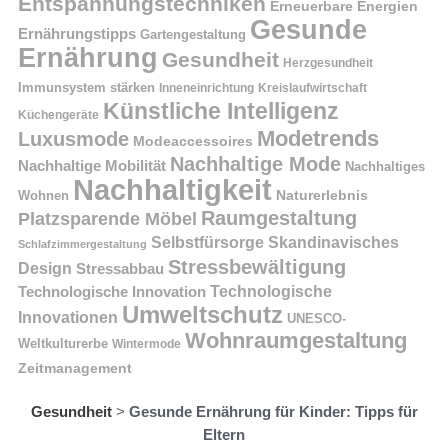
Entspannungstechniken
Erneuerbare Energien
Gesunde
Ernährungstipps
Gartengestaltung
Ernährung
Gesundheit
Herzgesundheit
Immunsystem stärken
Kreislaufwirtschaft
Inneneinrichtung
Künstliche Intelligenz
Küchengeräte
Modetrends
Luxusmode
Modeaccessoires
Nachhaltige Mode
Nachhaltige Mobilität
Nachhaltiges
Nachhaltigkeit
Naturerlebnis
Wohnen
Raumgestaltung
Platzsparende Möbel
Selbstfürsorge
Skandinavisches
Schlafzimmergestaltung
Stressbewältigung
Design
Stressabbau
Technologische Innovation
Technologische
Umweltschutz
Innovationen
UNESCO-
Wohnraumgestaltung
Weltkulturerbe
Wintermode
Zeitmanagement
Gesundheit
>
Gesunde Ernährung für Kinder: Tipps für
Eltern