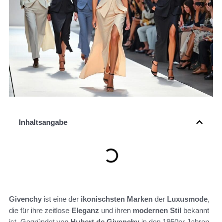
Inhaltsangabe
Givenchy
ist eine der
ikonischsten Marken
der
Luxusmode
,
die für ihre zeitlose
Eleganz
und ihren
modernen Stil
bekannt
ist. Gegründet von
Hubert de Givenchy
in den 1950er Jahren,