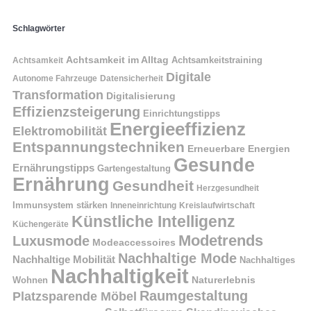
Schlagwörter
Achtsamkeit im Alltag
Achtsamkeitstraining
Achtsamkeit
Digitale
Autonome Fahrzeuge
Datensicherheit
Transformation
Digitalisierung
Effizienzsteigerung
Einrichtungstipps
Energieeffizienz
Elektromobilität
Entspannungstechniken
Erneuerbare Energien
Gesunde
Ernährungstipps
Gartengestaltung
Ernährung
Gesundheit
Herzgesundheit
Immunsystem stärken
Kreislaufwirtschaft
Inneneinrichtung
Künstliche Intelligenz
Küchengeräte
Modetrends
Luxusmode
Modeaccessoires
Nachhaltige Mode
Nachhaltige Mobilität
Nachhaltiges
Nachhaltigkeit
Naturerlebnis
Wohnen
Raumgestaltung
Platzsparende Möbel