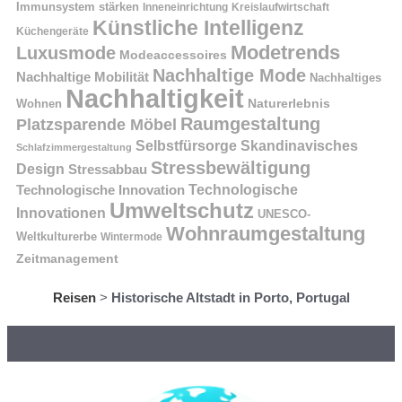
Immunsystem stärken
Kreislaufwirtschaft
Inneneinrichtung
Künstliche Intelligenz
Küchengeräte
Modetrends
Luxusmode
Modeaccessoires
Nachhaltige Mode
Nachhaltige Mobilität
Nachhaltiges
Nachhaltigkeit
Naturerlebnis
Wohnen
Raumgestaltung
Platzsparende Möbel
Selbstfürsorge
Skandinavisches
Schlafzimmergestaltung
Stressbewältigung
Design
Stressabbau
Technologische Innovation
Technologische
Umweltschutz
Innovationen
UNESCO-
Wohnraumgestaltung
Weltkulturerbe
Wintermode
Zeitmanagement
Reisen
>
Historische Altstadt in Porto, Portugal