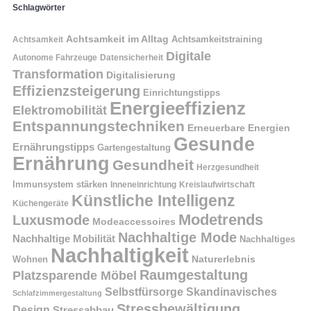
Schlagwörter
Achtsamkeit im Alltag
Achtsamkeitstraining
Achtsamkeit
Digitale
Autonome Fahrzeuge
Datensicherheit
Transformation
Digitalisierung
Effizienzsteigerung
Einrichtungstipps
Energieeffizienz
Elektromobilität
Entspannungstechniken
Erneuerbare Energien
Gesunde
Ernährungstipps
Gartengestaltung
Ernährung
Gesundheit
Herzgesundheit
Immunsystem stärken
Kreislaufwirtschaft
Inneneinrichtung
Künstliche Intelligenz
Küchengeräte
Modetrends
Luxusmode
Modeaccessoires
Nachhaltige Mode
Nachhaltige Mobilität
Nachhaltiges
Nachhaltigkeit
Naturerlebnis
Wohnen
Raumgestaltung
Platzsparende Möbel
Selbstfürsorge
Skandinavisches
Schlafzimmergestaltung
Stressbewältigung
Design
Stressabbau