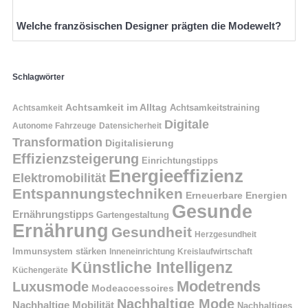
Welche französischen Designer prägten die Modewelt?
Schlagwörter
Achtsamkeit im Alltag
Achtsamkeitstraining
Achtsamkeit
Digitale
Autonome Fahrzeuge
Datensicherheit
Transformation
Digitalisierung
Effizienzsteigerung
Einrichtungstipps
Energieeffizienz
Elektromobilität
Entspannungstechniken
Erneuerbare Energien
Gesunde
Ernährungstipps
Gartengestaltung
Ernährung
Gesundheit
Herzgesundheit
Immunsystem stärken
Kreislaufwirtschaft
Inneneinrichtung
Künstliche Intelligenz
Küchengeräte
Modetrends
Luxusmode
Modeaccessoires
Nachhaltige Mode
Nachhaltige Mobilität
Nachhaltiges