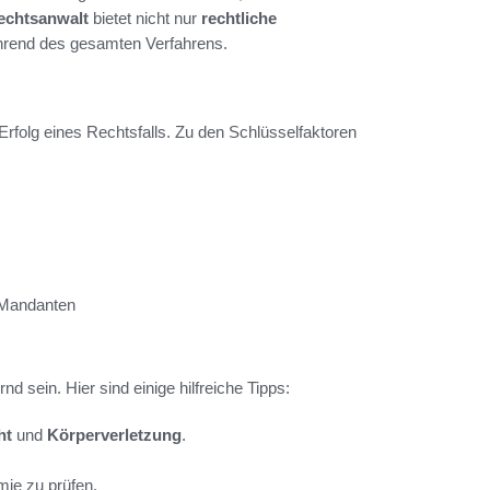
echtsanwalt
bietet nicht nur
rechtliche
ährend des gesamten Verfahrens.
 Erfolg eines Rechtsfalls. Zu den Schlüsselfaktoren
s Mandanten
d sein. Hier sind einige hilfreiche Tipps:
ht
und
Körperverletzung
.
mie zu prüfen.