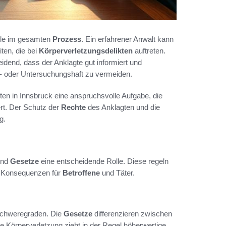
lle im gesamten
Prozess
. Ein erfahrener Anwalt kann
ten, die bei
Körperverletzungsdelikten
auftreten.
idend, dass der Anklagte gut informiert und
s- oder Untersuchungshaft zu vermeiden.
en in Innsbruck eine anspruchsvolle Aufgabe, die
ert. Der Schutz der
Rechte
des Anklagten und die
g.
nd
Gesetze
eine entscheidende Rolle. Diese regeln
ie Konsequenzen für
Betroffene
und Täter.
Schweregraden. Die
Gesetze
differenzieren zwischen
 Körperverletzung zieht in der Regel höherwertige