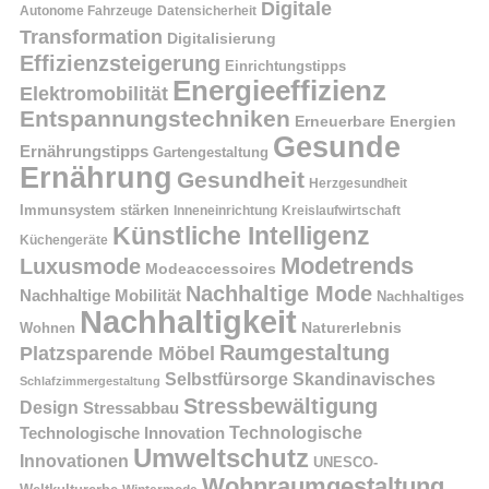
Digitale
Autonome Fahrzeuge
Datensicherheit
Transformation
Digitalisierung
Effizienzsteigerung
Einrichtungstipps
Energieeffizienz
Elektromobilität
Entspannungstechniken
Erneuerbare Energien
Gesunde
Ernährungstipps
Gartengestaltung
Ernährung
Gesundheit
Herzgesundheit
Immunsystem stärken
Kreislaufwirtschaft
Inneneinrichtung
Künstliche Intelligenz
Küchengeräte
Modetrends
Luxusmode
Modeaccessoires
Nachhaltige Mode
Nachhaltige Mobilität
Nachhaltiges
Nachhaltigkeit
Naturerlebnis
Wohnen
Raumgestaltung
Platzsparende Möbel
Selbstfürsorge
Skandinavisches
Schlafzimmergestaltung
Stressbewältigung
Design
Stressabbau
Technologische Innovation
Technologische
Umweltschutz
Innovationen
UNESCO-
Wohnraumgestaltung