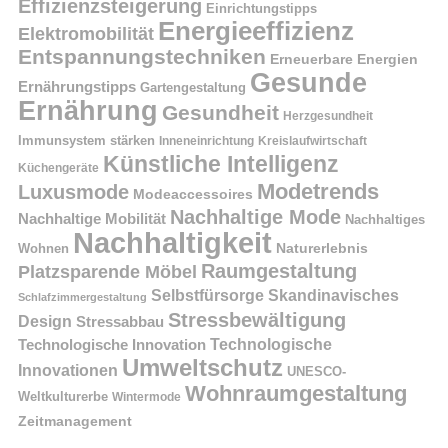
Effizienzsteigerung
Einrichtungstipps
Energieeffizienz
Elektromobilität
Entspannungstechniken
Erneuerbare Energien
Gesunde
Ernährungstipps
Gartengestaltung
Ernährung
Gesundheit
Herzgesundheit
Immunsystem stärken
Kreislaufwirtschaft
Inneneinrichtung
Künstliche Intelligenz
Küchengeräte
Modetrends
Luxusmode
Modeaccessoires
Nachhaltige Mode
Nachhaltige Mobilität
Nachhaltiges
Nachhaltigkeit
Naturerlebnis
Wohnen
Raumgestaltung
Platzsparende Möbel
Selbstfürsorge
Skandinavisches
Schlafzimmergestaltung
Stressbewältigung
Design
Stressabbau
Technologische Innovation
Technologische
Umweltschutz
Innovationen
UNESCO-
Wohnraumgestaltung
Weltkulturerbe
Wintermode
Zeitmanagement