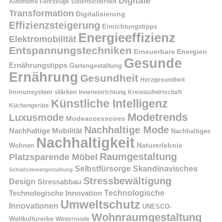
Digitale
Autonome Fahrzeuge
Datensicherheit
Transformation
Digitalisierung
Effizienzsteigerung
Einrichtungstipps
Energieeffizienz
Elektromobilität
Entspannungstechniken
Erneuerbare Energien
Gesunde
Ernährungstipps
Gartengestaltung
Ernährung
Gesundheit
Herzgesundheit
Immunsystem stärken
Kreislaufwirtschaft
Inneneinrichtung
Künstliche Intelligenz
Küchengeräte
Modetrends
Luxusmode
Modeaccessoires
Nachhaltige Mode
Nachhaltige Mobilität
Nachhaltiges
Nachhaltigkeit
Naturerlebnis
Wohnen
Raumgestaltung
Platzsparende Möbel
Selbstfürsorge
Skandinavisches
Schlafzimmergestaltung
Stressbewältigung
Design
Stressabbau
Technologische Innovation
Technologische
Umweltschutz
Innovationen
UNESCO-
Wohnraumgestaltung
Weltkulturerbe
Wintermode