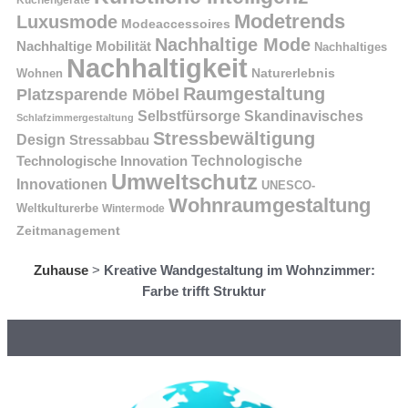
Küchengeräte
Modetrends
Luxusmode
Modeaccessoires
Nachhaltige Mode
Nachhaltige Mobilität
Nachhaltiges
Nachhaltigkeit
Naturerlebnis
Wohnen
Raumgestaltung
Platzsparende Möbel
Selbstfürsorge
Skandinavisches
Schlafzimmergestaltung
Stressbewältigung
Design
Stressabbau
Technologische Innovation
Technologische
Umweltschutz
Innovationen
UNESCO-
Wohnraumgestaltung
Weltkulturerbe
Wintermode
Zeitmanagement
Zuhause
>
Kreative Wandgestaltung im Wohnzimmer:
Farbe trifft Struktur