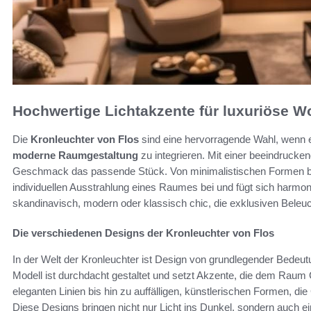
Hochwertige Lichtakzente für luxuriöse 
Die
Kronleuchter von Flos
sind eine hervorragende Wahl, wenn 
moderne Raumgestaltung
zu integrieren. Mit einer beeindrucke
Geschmack das passende Stück. Von minimalistischen Formen bis
individuellen Ausstrahlung eines Raumes bei und fügt sich harmoni
skandinavisch, modern oder klassisch chic, die exklusiven Bele
Die verschiedenen Designs der Kronleuchter von Flos
In der Welt der Kronleuchter ist Design von grundlegender Bedeutung
Modell ist durchdacht gestaltet und setzt Akzente, die dem Raum Ch
eleganten Linien bis hin zu auffälligen, künstlerischen Formen, die
Diese Designs bringen nicht nur Licht ins Dunkel, sondern auch e