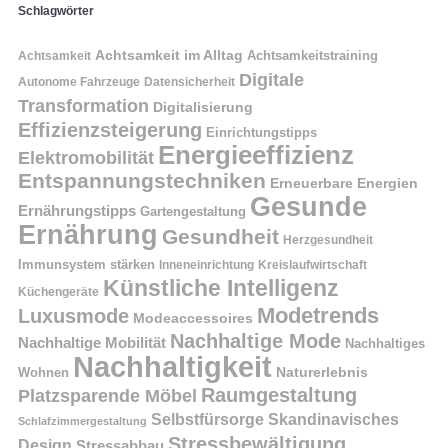
Schlagwörter
Achtsamkeit im Alltag
Achtsamkeitstraining
Achtsamkeit
Digitale
Autonome Fahrzeuge
Datensicherheit
Transformation
Digitalisierung
Effizienzsteigerung
Einrichtungstipps
Energieeffizienz
Elektromobilität
Entspannungstechniken
Erneuerbare Energien
Gesunde
Ernährungstipps
Gartengestaltung
Ernährung
Gesundheit
Herzgesundheit
Immunsystem stärken
Kreislaufwirtschaft
Inneneinrichtung
Künstliche Intelligenz
Küchengeräte
Modetrends
Luxusmode
Modeaccessoires
Nachhaltige Mode
Nachhaltige Mobilität
Nachhaltiges
Nachhaltigkeit
Naturerlebnis
Wohnen
Raumgestaltung
Platzsparende Möbel
Selbstfürsorge
Skandinavisches
Schlafzimmergestaltung
Stressbewältigung
Design
Stressabbau