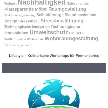
Nachhaltigkeit
Naturerlebnis
Wohnen
Raumgestaltung
Platzsparende Möbel
Selbstfürsorge
Skandinavisches
Schlafzimmergestaltung
Stressbewältigung
Design
Stressabbau
Technologische Innovation
Technologische
Umweltschutz
Innovationen
UNESCO-
Wohnraumgestaltung
Weltkulturerbe
Wintermode
Zeitmanagement
Lifestyle
>
Kulinarische Workshops für Fermentiertes