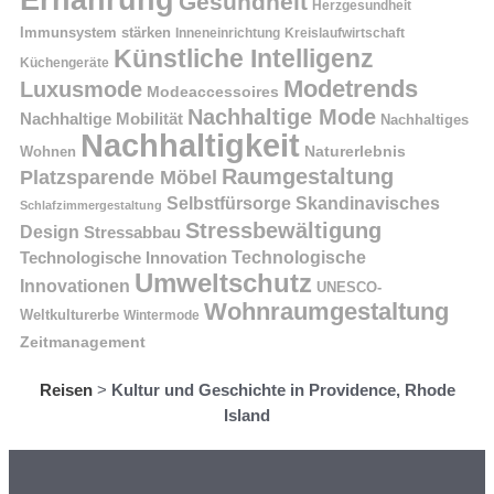
Gesundheit
Herzgesundheit
Immunsystem stärken
Kreislaufwirtschaft
Inneneinrichtung
Künstliche Intelligenz
Küchengeräte
Modetrends
Luxusmode
Modeaccessoires
Nachhaltige Mode
Nachhaltige Mobilität
Nachhaltiges
Nachhaltigkeit
Naturerlebnis
Wohnen
Raumgestaltung
Platzsparende Möbel
Selbstfürsorge
Skandinavisches
Schlafzimmergestaltung
Stressbewältigung
Design
Stressabbau
Technologische Innovation
Technologische
Umweltschutz
Innovationen
UNESCO-
Wohnraumgestaltung
Weltkulturerbe
Wintermode
Zeitmanagement
Reisen
>
Kultur und Geschichte in Providence, Rhode
Island