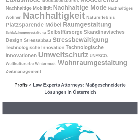
Modeaccessoires
Nachhaltige Mode
Nachhaltige Mobilität
Nachhaltiges
Nachhaltigkeit
Naturerlebnis
Wohnen
Raumgestaltung
Platzsparende Möbel
Selbstfürsorge
Skandinavisches
Schlafzimmergestaltung
Stressbewältigung
Design
Stressabbau
Technologische Innovation
Technologische
Umweltschutz
Innovationen
UNESCO-
Wohnraumgestaltung
Weltkulturerbe
Wintermode
Zeitmanagement
Profis
>
Law Experts Attorneys: Maßgeschneiderte
Lösungen in Österreich