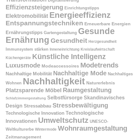
Effizienzsteigerung
Einrichtungstipps
Energieeffizienz
Elektromobilität
Entspannungstechniken
Erneuerbare Energien
Gesunde
Ernährungstipps
Gartengestaltung
Ernährung
Gesundheit
Herzgesundheit
Immunsystem stärken
Kreislaufwirtschaft
Inneneinrichtung
Künstliche Intelligenz
Küchengeräte
Modetrends
Luxusmode
Modeaccessoires
Nachhaltige Mode
Nachhaltige Mobilität
Nachhaltiges
Nachhaltigkeit
Naturerlebnis
Wohnen
Raumgestaltung
Platzsparende Möbel
Selbstfürsorge
Skandinavisches
Schlafzimmergestaltung
Stressbewältigung
Design
Stressabbau
Technologische Innovation
Technologische
Umweltschutz
Innovationen
UNESCO-
Wohnraumgestaltung
Weltkulturerbe
Wintermode
Zeitmanagement