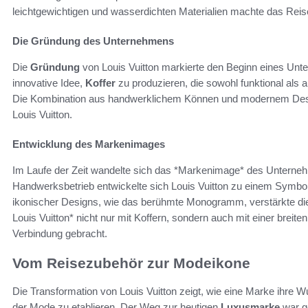
leichtgewichtigen und wasserdichten Materialien machte das Reis
Die Gründung des Unternehmens
Die
Gründung
von Louis Vuitton markierte den Beginn eines Unt
innovative Idee,
Koffer
zu produzieren, die sowohl funktional als au
Die Kombination aus handwerklichem Können und modernem Desig
Louis Vuitton.
Entwicklung des Markenimages
Im Laufe der Zeit wandelte sich das *Markenimage* des Unterneh
Handwerksbetrieb entwickelte sich Louis Vuitton zu einem Symbol 
ikonischer Designs, wie das berühmte Monogramm, verstärkte die
Louis Vuitton* nicht nur mit Koffern, sondern auch mit einer breit
Verbindung gebracht.
Vom Reisezubehör zur Modeikone
Die Transformation von Louis Vuitton zeigt, wie eine Marke ihre W
der Mode zu etablieren. Der Weg zur heutigen
Luxusmarke
war ge