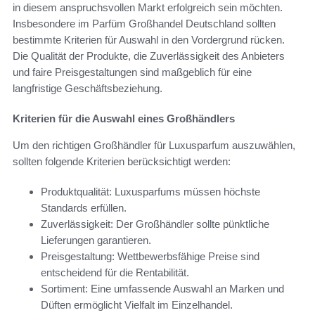
in diesem anspruchsvollen Markt erfolgreich sein möchten.
Insbesondere im Parfüm Großhandel Deutschland sollten
bestimmte Kriterien für Auswahl in den Vordergrund rücken.
Die Qualität der Produkte, die Zuverlässigkeit des Anbieters
und faire Preisgestaltungen sind maßgeblich für eine
langfristige Geschäftsbeziehung.
Kriterien für die Auswahl eines Großhändlers
Um den richtigen Großhändler für Luxusparfum auszuwählen,
sollten folgende Kriterien berücksichtigt werden:
Produktqualität: Luxusparfums müssen höchste
Standards erfüllen.
Zuverlässigkeit: Der Großhändler sollte pünktliche
Lieferungen garantieren.
Preisgestaltung: Wettbewerbsfähige Preise sind
entscheidend für die Rentabilität.
Sortiment: Eine umfassende Auswahl an Marken und
Düften ermöglicht Vielfalt im Einzelhandel.