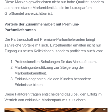
Diese Marken gewährleisten nicht nur hohe Qualität, sondern
auch eine starke Markenidentität, die im Luxusparfum-
Großhandel unverzichtbar ist.
Vorteile der Zusammenarbeit mit Premium-
Parfumlieferanten
Die Partnerschaft mit Premium-Parfumlieferanten bringt
zahlreiche Vorteile mit sich. Einzelhändler erhalten nicht nur
Zugang zu neuen Kollektionen, sondern profitieren auch von:
Professionellen Schulungen für das Verkaufsteam.
Marketingunterstützung zur Steigerung der
Markenbekanntheit.
Exklusivangeboten, die den Kunden besondere
Erlebnisse bieten.
Diese Faktoren tragen entscheidend dazu bei, den Erfolg im
Vertrieb von exklusive Markenparfums zu sichern.