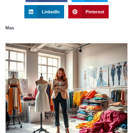
LinkedIn
Pinterest
Mas