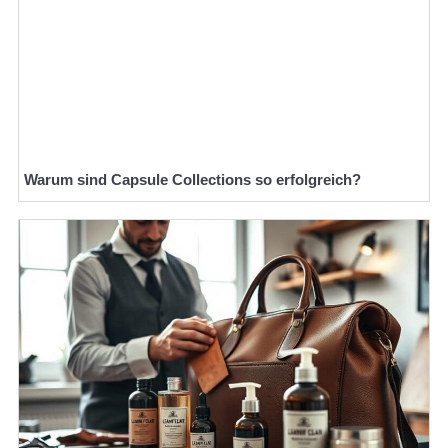
Warum sind Capsule Collections so erfolgreich?