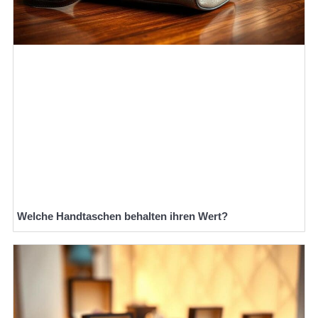
Welche Handtaschen behalten ihren Wert?