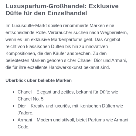
Luxusparfum-Großhandel: Exklusive
Düfte für den Einzelhandel
Im Luxusdüfte-Markt spielen renommierte Marken eine
entscheidende Rolle. Verbraucher suchen nach Wegbereitern,
wenn es um exklusive Markenparfums geht. Das Angebot
reicht von klassischen Düften bis hin zu innovativen
Kompositionen, die den Käufer ansprechen. Zu den
beliebtesten Marken gehören sicher Chanel, Dior und Armani,
die für ihre exzellente Handwerkskunst bekannt sind.
Überblick über beliebte Marken
Chanel – Elegant und zeitlos, bekannt für Düfte wie
Chanel No. 5.
Dior – Kreativ und luxuriös, mit ikonischen Düften wie
J’adore.
Armani – Modern und stilvoll, bietet Parfums wie Armani
Code.