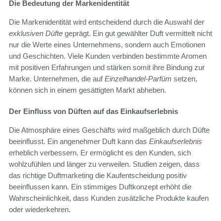
Die Bedeutung der Markenidentität
Die Markenidentität wird entscheidend durch die Auswahl der
exklusiven Düfte
geprägt. Ein gut gewählter Duft vermittelt nicht
nur die Werte eines Unternehmens, sondern auch Emotionen
und Geschichten. Viele Kunden verbinden bestimmte Aromen
mit positiven Erfahrungen und stärken somit ihre Bindung zur
Marke. Unternehmen, die auf
Einzelhandel-Parfüm
setzen,
können sich in einem gesättigten Markt abheben.
Der Einfluss von Düften auf das Einkaufserlebnis
Die Atmosphäre eines Geschäfts wird maßgeblich durch Düfte
beeinflusst. Ein angenehmer Duft kann das
Einkaufserlebnis
erheblich verbessern. Er ermöglicht es den Kunden, sich
wohlzufühlen und länger zu verweilen. Studien zeigen, dass
das richtige Duftmarketing die Kaufentscheidung positiv
beeinflussen kann. Ein stimmiges Duftkonzept erhöht die
Wahrscheinlichkeit, dass Kunden zusätzliche Produkte kaufen
oder wiederkehren.