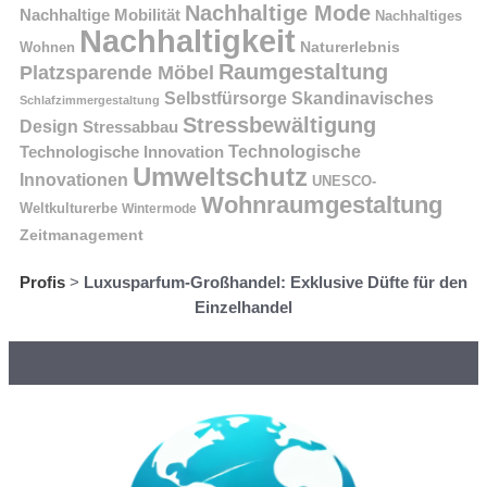
Nachhaltige Mode
Nachhaltige Mobilität
Nachhaltiges
Nachhaltigkeit
Naturerlebnis
Wohnen
Raumgestaltung
Platzsparende Möbel
Selbstfürsorge
Skandinavisches
Schlafzimmergestaltung
Stressbewältigung
Design
Stressabbau
Technologische Innovation
Technologische
Umweltschutz
Innovationen
UNESCO-
Wohnraumgestaltung
Weltkulturerbe
Wintermode
Zeitmanagement
Profis
>
Luxusparfum-Großhandel: Exklusive Düfte für den
Einzelhandel