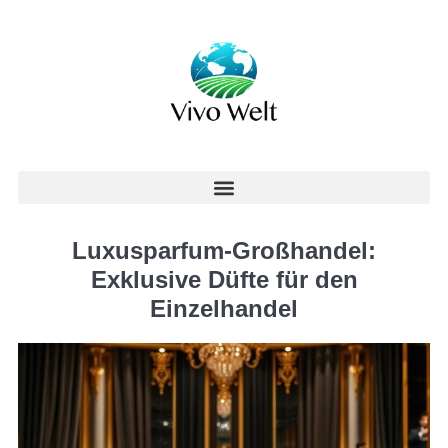
Luxusparfum-Großhandel:
Exklusive Düfte für den
Einzelhandel