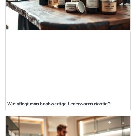
Wie pflegt man hochwertige Lederwaren richtig?