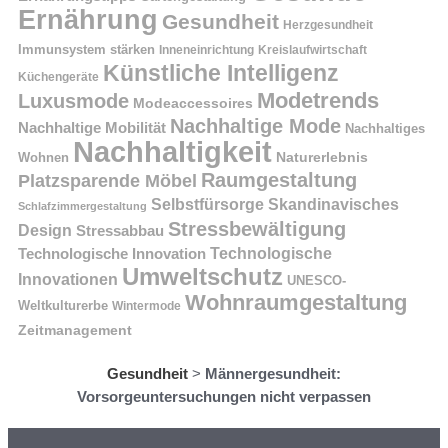
Ernährung
Gesundheit
Herzgesundheit
Immunsystem stärken
Kreislaufwirtschaft
Inneneinrichtung
Künstliche Intelligenz
Küchengeräte
Modetrends
Luxusmode
Modeaccessoires
Nachhaltige Mode
Nachhaltige Mobilität
Nachhaltiges
Nachhaltigkeit
Naturerlebnis
Wohnen
Raumgestaltung
Platzsparende Möbel
Selbstfürsorge
Skandinavisches
Schlafzimmergestaltung
Stressbewältigung
Design
Stressabbau
Technologische Innovation
Technologische
Umweltschutz
Innovationen
UNESCO-
Wohnraumgestaltung
Weltkulturerbe
Wintermode
Zeitmanagement
Gesundheit
>
Männergesundheit:
Vorsorgeuntersuchungen nicht verpassen