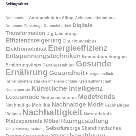
Schlagwörter
Achtsamkeit im Alltag
Achtsamkeitstraining
Achtsamkeit
Digitale
Autonome Fahrzeuge
Datensicherheit
Transformation
Digitalisierung
Effizienzsteigerung
Einrichtungstipps
Energieeffizienz
Elektromobilität
Entspannungstechniken
Erneuerbare Energien
Gesunde
Ernährungstipps
Gartengestaltung
Ernährung
Gesundheit
Herzgesundheit
Immunsystem stärken
Kreislaufwirtschaft
Inneneinrichtung
Künstliche Intelligenz
Küchengeräte
Modetrends
Luxusmode
Modeaccessoires
Nachhaltige Mode
Nachhaltige Mobilität
Nachhaltiges
Nachhaltigkeit
Naturerlebnis
Wohnen
Raumgestaltung
Platzsparende Möbel
Selbstfürsorge
Skandinavisches
Schlafzimmergestaltung
Stressbewältigung