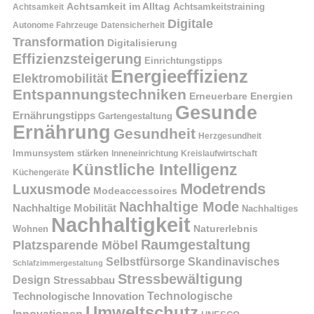
Achtsamkeit im Alltag
Achtsamkeitstraining
Achtsamkeit
Digitale
Autonome Fahrzeuge
Datensicherheit
Transformation
Digitalisierung
Effizienzsteigerung
Einrichtungstipps
Energieeffizienz
Elektromobilität
Entspannungstechniken
Erneuerbare Energien
Gesunde
Ernährungstipps
Gartengestaltung
Ernährung
Gesundheit
Herzgesundheit
Immunsystem stärken
Kreislaufwirtschaft
Inneneinrichtung
Künstliche Intelligenz
Küchengeräte
Modetrends
Luxusmode
Modeaccessoires
Nachhaltige Mode
Nachhaltige Mobilität
Nachhaltiges
Nachhaltigkeit
Naturerlebnis
Wohnen
Raumgestaltung
Platzsparende Möbel
Selbstfürsorge
Skandinavisches
Schlafzimmergestaltung
Stressbewältigung
Design
Stressabbau
Technologische Innovation
Technologische
Umweltschutz