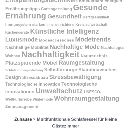
Entspannungstechniken
Erneuerbare Energien
Gesunde
Ernährungstipps
Gartengestaltung
Ernährung
Gesundheit
Herzgesundheit
Immunsystem stärken
Kreislaufwirtschaft
Inneneinrichtung
Künstliche Intelligenz
Küchengeräte
Modetrends
Luxusmode
Modeaccessoires
Nachhaltige Mode
Nachhaltige Mobilität
Nachhaltiges
Nachhaltigkeit
Naturerlebnis
Wohnen
Raumgestaltung
Platzsparende Möbel
Selbstfürsorge
Skandinavisches
Schlafzimmergestaltung
Stressbewältigung
Design
Stressabbau
Technologische Innovation
Technologische
Umweltschutz
Innovationen
UNESCO-
Wohnraumgestaltung
Weltkulturerbe
Wintermode
Zeitmanagement
Zuhause
>
Multifunktionale Schlafsessel für kleine
Gästezimmer