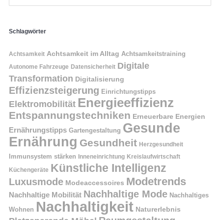
Schlagwörter
Achtsamkeit im Alltag
Achtsamkeitstraining
Achtsamkeit
Digitale
Autonome Fahrzeuge
Datensicherheit
Transformation
Digitalisierung
Effizienzsteigerung
Einrichtungstipps
Energieeffizienz
Elektromobilität
Entspannungstechniken
Erneuerbare Energien
Gesunde
Ernährungstipps
Gartengestaltung
Ernährung
Gesundheit
Herzgesundheit
Immunsystem stärken
Kreislaufwirtschaft
Inneneinrichtung
Künstliche Intelligenz
Küchengeräte
Modetrends
Luxusmode
Modeaccessoires
Nachhaltige Mode
Nachhaltige Mobilität
Nachhaltiges
Nachhaltigkeit
Naturerlebnis
Wohnen