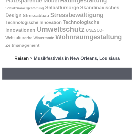
Raumgestaltung
Platzsparende Möbel
Selbstfürsorge
Skandinavisches
Schlafzimmergestaltung
Stressbewältigung
Design
Stressabbau
Technologische Innovation
Technologische
Umweltschutz
Innovationen
UNESCO-
Wohnraumgestaltung
Weltkulturerbe
Wintermode
Zeitmanagement
Reisen
>
Musikfestivals in New Orleans, Louisiana