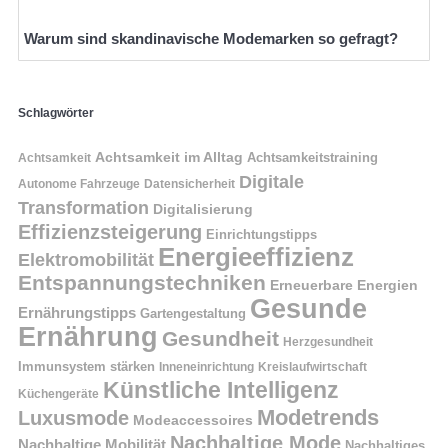
Warum sind skandinavische Modemarken so gefragt?
Schlagwörter
Achtsamkeit im Alltag
Achtsamkeitstraining
Achtsamkeit
Digitale
Autonome Fahrzeuge
Datensicherheit
Transformation
Digitalisierung
Effizienzsteigerung
Einrichtungstipps
Energieeffizienz
Elektromobilität
Entspannungstechniken
Erneuerbare Energien
Gesunde
Ernährungstipps
Gartengestaltung
Ernährung
Gesundheit
Herzgesundheit
Immunsystem stärken
Kreislaufwirtschaft
Inneneinrichtung
Künstliche Intelligenz
Küchengeräte
Modetrends
Luxusmode
Modeaccessoires
Nachhaltige Mode
Nachhaltige Mobilität
Nachhaltiges