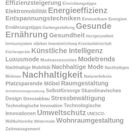
Effizienzsteigerung
Einrichtungstipps
Energieeffizienz
Elektromobilität
Entspannungstechniken
Erneuerbare Energien
Gesunde
Ernährungstipps
Gartengestaltung
Ernährung
Gesundheit
Herzgesundheit
Immunsystem stärken
Kreislaufwirtschaft
Inneneinrichtung
Künstliche Intelligenz
Küchengeräte
Modetrends
Luxusmode
Modeaccessoires
Nachhaltige Mode
Nachhaltige Mobilität
Nachhaltiges
Nachhaltigkeit
Naturerlebnis
Wohnen
Raumgestaltung
Platzsparende Möbel
Selbstfürsorge
Skandinavisches
Schlafzimmergestaltung
Stressbewältigung
Design
Stressabbau
Technologische Innovation
Technologische
Umweltschutz
Innovationen
UNESCO-
Wohnraumgestaltung
Weltkulturerbe
Wintermode
Zeitmanagement