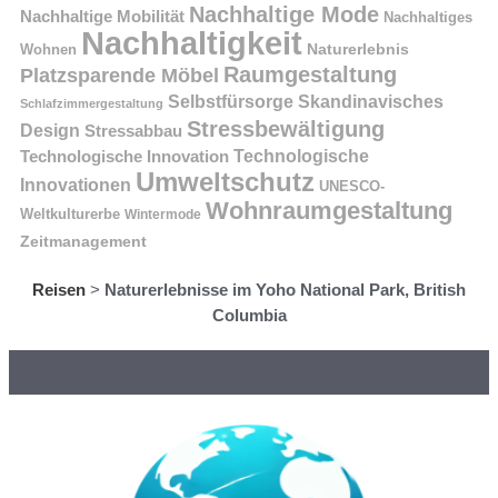
Nachhaltige Mode
Nachhaltige Mobilität
Nachhaltiges
Nachhaltigkeit
Naturerlebnis
Wohnen
Raumgestaltung
Platzsparende Möbel
Selbstfürsorge
Skandinavisches
Schlafzimmergestaltung
Stressbewältigung
Design
Stressabbau
Technologische Innovation
Technologische
Umweltschutz
Innovationen
UNESCO-
Wohnraumgestaltung
Weltkulturerbe
Wintermode
Zeitmanagement
Reisen
>
Naturerlebnisse im Yoho National Park, British
Columbia