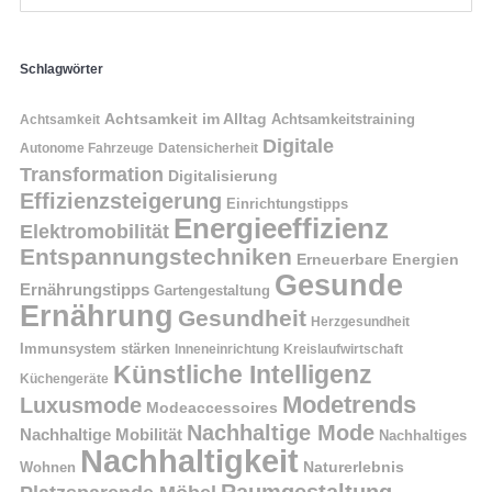
Schlagwörter
Achtsamkeit im Alltag
Achtsamkeitstraining
Achtsamkeit
Digitale
Autonome Fahrzeuge
Datensicherheit
Transformation
Digitalisierung
Effizienzsteigerung
Einrichtungstipps
Energieeffizienz
Elektromobilität
Entspannungstechniken
Erneuerbare Energien
Gesunde
Ernährungstipps
Gartengestaltung
Ernährung
Gesundheit
Herzgesundheit
Immunsystem stärken
Kreislaufwirtschaft
Inneneinrichtung
Künstliche Intelligenz
Küchengeräte
Modetrends
Luxusmode
Modeaccessoires
Nachhaltige Mode
Nachhaltige Mobilität
Nachhaltiges
Nachhaltigkeit
Naturerlebnis
Wohnen
Raumgestaltung