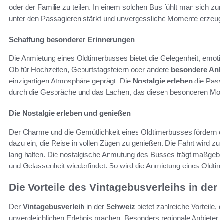
oder der Familie zu teilen. In einem solchen Bus fühlt man sich zu
unter den Passagieren stärkt und unvergessliche Momente erzeug
Schaffung besonderer Erinnerungen
Die Anmietung eines Oldtimerbusses bietet die Gelegenheit, emot
Ob für Hochzeiten, Geburtstagsfeiern oder andere
besondere An
einzigartigen Atmosphäre geprägt. Die
Nostalgie erleben
die Pass
durch die Gespräche und das Lachen, das diesen besonderen Mom
Die Nostalgie erleben und genießen
Der Charme und die Gemütlichkeit eines Oldtimerbusses fördern e
dazu ein, die Reise in vollen Zügen zu genießen. Die Fahrt wird z
lang halten. Die nostalgische Anmutung des Busses trägt maßgebli
und Gelassenheit wiederfindet. So wird die Anmietung eines Oldt
Die Vorteile des Vintagebusverleihs in de
Der
Vintagebusverleih
in der
Schweiz
bietet zahlreiche Vorteile
unvergleichlichen Erlebnis machen. Besonders regionale Anbieter