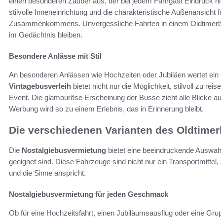
einen besonderen Zauber aus, der bei jedem Fahrgast Eindruck hint
stilvolle Inneneinrichtung und die charakteristische Außenansicht
Zusammenkommens. Unvergessliche Fahrten in einem Oldtimerbu
im Gedächtnis bleiben.
Besondere Anlässe mit Stil
An besonderen Anlässen wie Hochzeiten oder Jubiläen wertet ein O
Vintagebusverleih
bietet nicht nur die Möglichkeit, stilvoll zu r
Event. Die glamouröse Erscheinung der Busse zieht alle Blicke au
Werbung wird so zu einem Erlebnis, das in Erinnerung bleibt.
Die verschiedenen Varianten des Oldtime
Die
Nostalgiebusvermietung
bietet eine beeindruckende Auswahl
geeignet sind. Diese Fahrzeuge sind nicht nur ein Transportmittel
und die Sinne anspricht.
Nostalgiebusvermietung für jeden Geschmack
Ob für eine Hochzeitsfahrt, einen Jubiläumsausflug oder eine Grupp