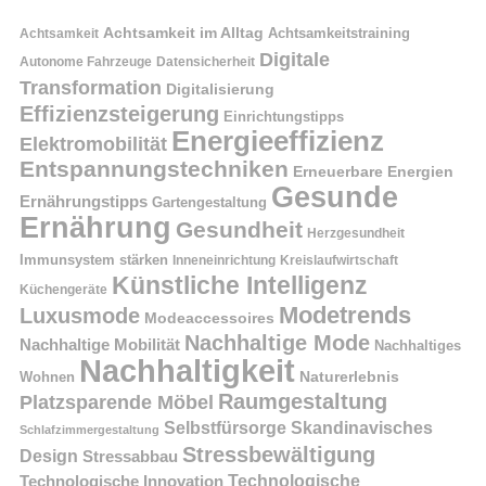
Achtsamkeit im Alltag
Achtsamkeitstraining
Achtsamkeit
Digitale
Autonome Fahrzeuge
Datensicherheit
Transformation
Digitalisierung
Effizienzsteigerung
Einrichtungstipps
Energieeffizienz
Elektromobilität
Entspannungstechniken
Erneuerbare Energien
Gesunde
Ernährungstipps
Gartengestaltung
Ernährung
Gesundheit
Herzgesundheit
Immunsystem stärken
Kreislaufwirtschaft
Inneneinrichtung
Künstliche Intelligenz
Küchengeräte
Modetrends
Luxusmode
Modeaccessoires
Nachhaltige Mode
Nachhaltige Mobilität
Nachhaltiges
Nachhaltigkeit
Naturerlebnis
Wohnen
Raumgestaltung
Platzsparende Möbel
Selbstfürsorge
Skandinavisches
Schlafzimmergestaltung
Stressbewältigung
Design
Stressabbau
Technologische Innovation
Technologische