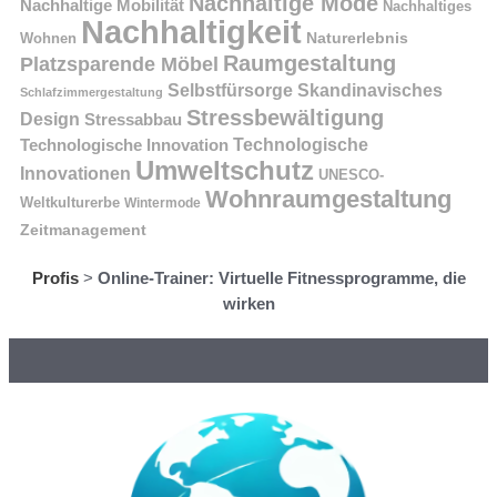
Nachhaltige Mode
Nachhaltige Mobilität
Nachhaltiges
Nachhaltigkeit
Naturerlebnis
Wohnen
Raumgestaltung
Platzsparende Möbel
Selbstfürsorge
Skandinavisches
Schlafzimmergestaltung
Stressbewältigung
Design
Stressabbau
Technologische Innovation
Technologische
Umweltschutz
Innovationen
UNESCO-
Wohnraumgestaltung
Weltkulturerbe
Wintermode
Zeitmanagement
Profis
>
Online-Trainer: Virtuelle Fitnessprogramme, die
wirken