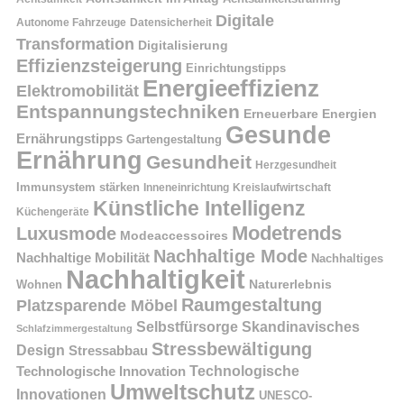
Digitale
Autonome Fahrzeuge
Datensicherheit
Transformation
Digitalisierung
Effizienzsteigerung
Einrichtungstipps
Energieeffizienz
Elektromobilität
Entspannungstechniken
Erneuerbare Energien
Gesunde
Ernährungstipps
Gartengestaltung
Ernährung
Gesundheit
Herzgesundheit
Immunsystem stärken
Kreislaufwirtschaft
Inneneinrichtung
Künstliche Intelligenz
Küchengeräte
Modetrends
Luxusmode
Modeaccessoires
Nachhaltige Mode
Nachhaltige Mobilität
Nachhaltiges
Nachhaltigkeit
Naturerlebnis
Wohnen
Raumgestaltung
Platzsparende Möbel
Selbstfürsorge
Skandinavisches
Schlafzimmergestaltung
Stressbewältigung
Design
Stressabbau
Technologische Innovation
Technologische
Umweltschutz
Innovationen
UNESCO-