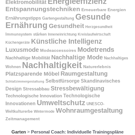
Energieeffizienz
Elektromobilität
Entspannungstechniken
Erneuerbare Energien
Gesunde
Ernährungstipps
Gartengestaltung
Ernährung
Gesundheit
Herzgesundheit
Immunsystem stärken
Kreislaufwirtschaft
Inneneinrichtung
Künstliche Intelligenz
Küchengeräte
Modetrends
Luxusmode
Modeaccessoires
Nachhaltige Mode
Nachhaltige Mobilität
Nachhaltiges
Nachhaltigkeit
Naturerlebnis
Wohnen
Raumgestaltung
Platzsparende Möbel
Selbstfürsorge
Skandinavisches
Schlafzimmergestaltung
Stressbewältigung
Design
Stressabbau
Technologische Innovation
Technologische
Umweltschutz
Innovationen
UNESCO-
Wohnraumgestaltung
Weltkulturerbe
Wintermode
Zeitmanagement
Garten
>
Personal Coach: Individuelle Trainingspläne