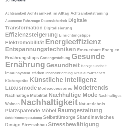
Schlagwörter
Achtsamkeit im Alltag
Achtsamkeitstraining
Achtsamkeit
Digitale
Autonome Fahrzeuge
Datensicherheit
Transformation
Digitalisierung
Effizienzsteigerung
Einrichtungstipps
Energieeffizienz
Elektromobilität
Entspannungstechniken
Erneuerbare Energien
Gesunde
Ernährungstipps
Gartengestaltung
Ernährung
Gesundheit
Herzgesundheit
Immunsystem stärken
Kreislaufwirtschaft
Inneneinrichtung
Künstliche Intelligenz
Küchengeräte
Modetrends
Luxusmode
Modeaccessoires
Nachhaltige Mode
Nachhaltige Mobilität
Nachhaltiges
Nachhaltigkeit
Naturerlebnis
Wohnen
Raumgestaltung
Platzsparende Möbel
Selbstfürsorge
Skandinavisches
Schlafzimmergestaltung
Stressbewältigung
Design
Stressabbau