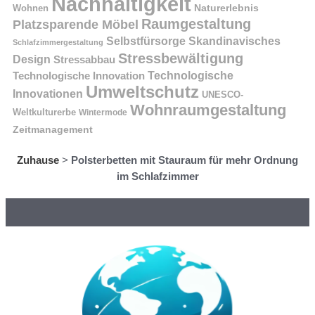
Nachhaltigkeit
Naturerlebnis
Wohnen
Raumgestaltung
Platzsparende Möbel
Selbstfürsorge
Skandinavisches
Schlafzimmergestaltung
Stressbewältigung
Design
Stressabbau
Technologische Innovation
Technologische
Umweltschutz
Innovationen
UNESCO-
Wohnraumgestaltung
Weltkulturerbe
Wintermode
Zeitmanagement
Zuhause
>
Polsterbetten mit Stauraum für mehr Ordnung
im Schlafzimmer