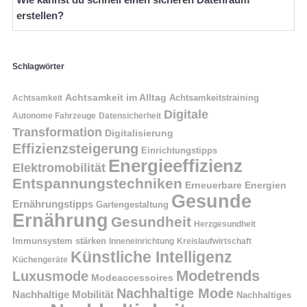
erstellen?
Schlagwörter
Achtsamkeit im Alltag
Achtsamkeitstraining
Achtsamkeit
Digitale
Autonome Fahrzeuge
Datensicherheit
Transformation
Digitalisierung
Effizienzsteigerung
Einrichtungstipps
Energieeffizienz
Elektromobilität
Entspannungstechniken
Erneuerbare Energien
Gesunde
Ernährungstipps
Gartengestaltung
Ernährung
Gesundheit
Herzgesundheit
Immunsystem stärken
Kreislaufwirtschaft
Inneneinrichtung
Künstliche Intelligenz
Küchengeräte
Modetrends
Luxusmode
Modeaccessoires
Nachhaltige Mode
Nachhaltige Mobilität
Nachhaltiges