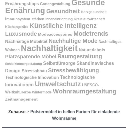
Gesunde
Ernährungstipps
Gartengestaltung
Ernährung
Gesundheit
Herzgesundheit
Immunsystem stärken
Kreislaufwirtschaft
Inneneinrichtung
Künstliche Intelligenz
Küchengeräte
Modetrends
Luxusmode
Modeaccessoires
Nachhaltige Mode
Nachhaltige Mobilität
Nachhaltiges
Nachhaltigkeit
Naturerlebnis
Wohnen
Raumgestaltung
Platzsparende Möbel
Selbstfürsorge
Skandinavisches
Schlafzimmergestaltung
Stressbewältigung
Design
Stressabbau
Technologische Innovation
Technologische
Umweltschutz
Innovationen
UNESCO-
Wohnraumgestaltung
Weltkulturerbe
Wintermode
Zeitmanagement
Zuhause
>
Polstermöbel in hellen Farben für einladende
Wohnräume