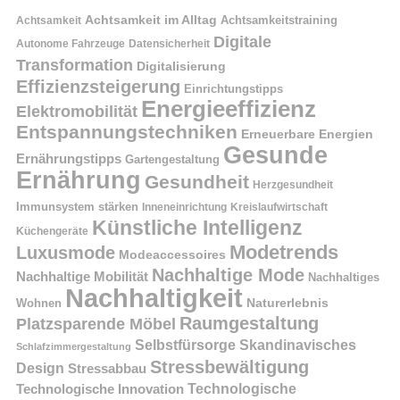
Achtsamkeit im Alltag
Achtsamkeitstraining
Achtsamkeit
Digitale
Autonome Fahrzeuge
Datensicherheit
Transformation
Digitalisierung
Effizienzsteigerung
Einrichtungstipps
Energieeffizienz
Elektromobilität
Entspannungstechniken
Erneuerbare Energien
Gesunde
Ernährungstipps
Gartengestaltung
Ernährung
Gesundheit
Herzgesundheit
Immunsystem stärken
Kreislaufwirtschaft
Inneneinrichtung
Künstliche Intelligenz
Küchengeräte
Modetrends
Luxusmode
Modeaccessoires
Nachhaltige Mode
Nachhaltige Mobilität
Nachhaltiges
Nachhaltigkeit
Naturerlebnis
Wohnen
Raumgestaltung
Platzsparende Möbel
Selbstfürsorge
Skandinavisches
Schlafzimmergestaltung
Stressbewältigung
Design
Stressabbau
Technologische Innovation
Technologische