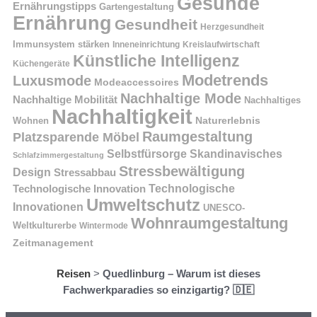
Gesunde
Ernährungstipps
Gartengestaltung
Ernährung
Gesundheit
Herzgesundheit
Immunsystem stärken
Kreislaufwirtschaft
Inneneinrichtung
Künstliche Intelligenz
Küchengeräte
Modetrends
Luxusmode
Modeaccessoires
Nachhaltige Mode
Nachhaltige Mobilität
Nachhaltiges
Nachhaltigkeit
Naturerlebnis
Wohnen
Raumgestaltung
Platzsparende Möbel
Selbstfürsorge
Skandinavisches
Schlafzimmergestaltung
Stressbewältigung
Design
Stressabbau
Technologische Innovation
Technologische
Umweltschutz
Innovationen
UNESCO-
Wohnraumgestaltung
Weltkulturerbe
Wintermode
Zeitmanagement
Reisen
>
Quedlinburg – Warum ist dieses
Fachwerkparadies so einzigartig? 🇩🇪