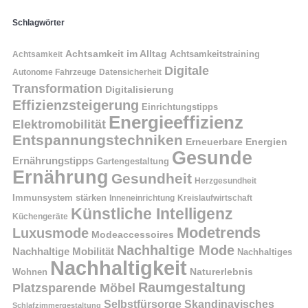
Schlagwörter
Achtsamkeit im Alltag
Achtsamkeitstraining
Achtsamkeit
Digitale
Autonome Fahrzeuge
Datensicherheit
Transformation
Digitalisierung
Effizienzsteigerung
Einrichtungstipps
Energieeffizienz
Elektromobilität
Entspannungstechniken
Erneuerbare Energien
Gesunde
Ernährungstipps
Gartengestaltung
Ernährung
Gesundheit
Herzgesundheit
Immunsystem stärken
Kreislaufwirtschaft
Inneneinrichtung
Künstliche Intelligenz
Küchengeräte
Modetrends
Luxusmode
Modeaccessoires
Nachhaltige Mode
Nachhaltige Mobilität
Nachhaltiges
Nachhaltigkeit
Naturerlebnis
Wohnen
Raumgestaltung
Platzsparende Möbel
Selbstfürsorge
Skandinavisches
Schlafzimmergestaltung