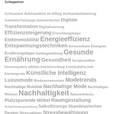
Schlagwörter
Achtsamkeit im Alltag
Achtsamkeitstraining
Achtsamkeit
Digitale
Autonome Fahrzeuge
Datensicherheit
Transformation
Digitalisierung
Effizienzsteigerung
Einrichtungstipps
Energieeffizienz
Elektromobilität
Entspannungstechniken
Erneuerbare Energien
Gesunde
Ernährungstipps
Gartengestaltung
Ernährung
Gesundheit
Herzgesundheit
Immunsystem stärken
Kreislaufwirtschaft
Inneneinrichtung
Künstliche Intelligenz
Küchengeräte
Modetrends
Luxusmode
Modeaccessoires
Nachhaltige Mode
Nachhaltige Mobilität
Nachhaltiges
Nachhaltigkeit
Naturerlebnis
Wohnen
Raumgestaltung
Platzsparende Möbel
Selbstfürsorge
Skandinavisches
Schlafzimmergestaltung
Stressbewältigung
Design
Stressabbau