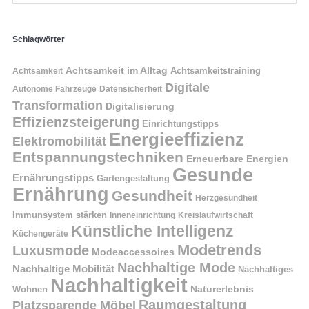
Schlagwörter
Achtsamkeit im Alltag
Achtsamkeitstraining
Achtsamkeit
Digitale
Autonome Fahrzeuge
Datensicherheit
Transformation
Digitalisierung
Effizienzsteigerung
Einrichtungstipps
Energieeffizienz
Elektromobilität
Entspannungstechniken
Erneuerbare Energien
Gesunde
Ernährungstipps
Gartengestaltung
Ernährung
Gesundheit
Herzgesundheit
Immunsystem stärken
Kreislaufwirtschaft
Inneneinrichtung
Künstliche Intelligenz
Küchengeräte
Modetrends
Luxusmode
Modeaccessoires
Nachhaltige Mode
Nachhaltige Mobilität
Nachhaltiges
Nachhaltigkeit
Naturerlebnis
Wohnen
Raumgestaltung
Platzsparende Möbel