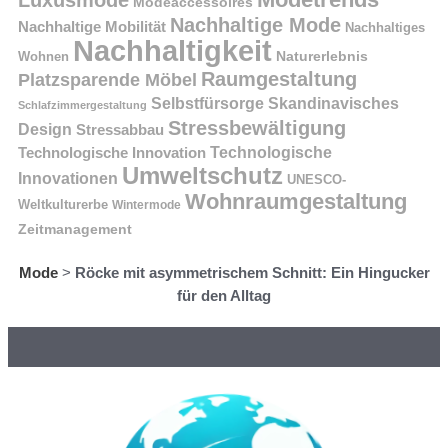
Modeaccessoires
Nachhaltige Mode
Nachhaltige Mobilität
Nachhaltiges
Nachhaltigkeit
Naturerlebnis
Wohnen
Raumgestaltung
Platzsparende Möbel
Selbstfürsorge
Skandinavisches
Schlafzimmergestaltung
Stressbewältigung
Design
Stressabbau
Technologische Innovation
Technologische
Umweltschutz
Innovationen
UNESCO-
Wohnraumgestaltung
Weltkulturerbe
Wintermode
Zeitmanagement
Mode
>
Röcke mit asymmetrischem Schnitt: Ein Hingucker
für den Alltag