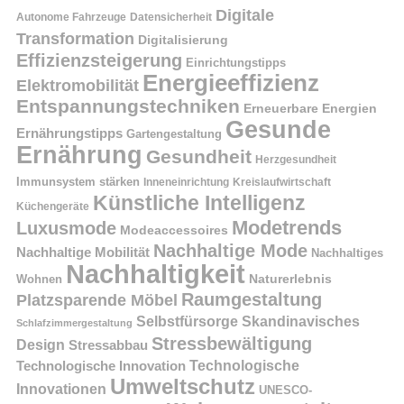
Digitale
Autonome Fahrzeuge
Datensicherheit
Transformation
Digitalisierung
Effizienzsteigerung
Einrichtungstipps
Energieeffizienz
Elektromobilität
Entspannungstechniken
Erneuerbare Energien
Gesunde
Ernährungstipps
Gartengestaltung
Ernährung
Gesundheit
Herzgesundheit
Immunsystem stärken
Kreislaufwirtschaft
Inneneinrichtung
Künstliche Intelligenz
Küchengeräte
Modetrends
Luxusmode
Modeaccessoires
Nachhaltige Mode
Nachhaltige Mobilität
Nachhaltiges
Nachhaltigkeit
Naturerlebnis
Wohnen
Raumgestaltung
Platzsparende Möbel
Selbstfürsorge
Skandinavisches
Schlafzimmergestaltung
Stressbewältigung
Design
Stressabbau
Technologische Innovation
Technologische
Umweltschutz
Innovationen
UNESCO-