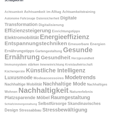
Schlagwörter
Achtsamkeit im Alltag
Achtsamkeitstraining
Achtsamkeit
Digitale
Autonome Fahrzeuge
Datensicherheit
Transformation
Digitalisierung
Effizienzsteigerung
Einrichtungstipps
Energieeffizienz
Elektromobilität
Entspannungstechniken
Erneuerbare Energien
Gesunde
Ernährungstipps
Gartengestaltung
Ernährung
Gesundheit
Herzgesundheit
Immunsystem stärken
Kreislaufwirtschaft
Inneneinrichtung
Künstliche Intelligenz
Küchengeräte
Modetrends
Luxusmode
Modeaccessoires
Nachhaltige Mode
Nachhaltige Mobilität
Nachhaltiges
Nachhaltigkeit
Naturerlebnis
Wohnen
Raumgestaltung
Platzsparende Möbel
Selbstfürsorge
Skandinavisches
Schlafzimmergestaltung
Stressbewältigung
Design
Stressabbau