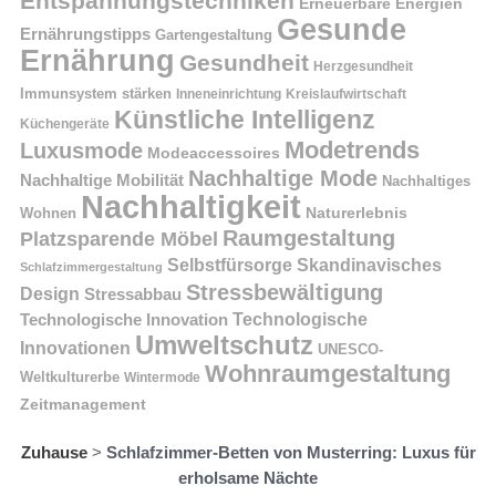
Entspannungstechniken
Erneuerbare Energien
Gesunde
Ernährungstipps
Gartengestaltung
Ernährung
Gesundheit
Herzgesundheit
Immunsystem stärken
Kreislaufwirtschaft
Inneneinrichtung
Künstliche Intelligenz
Küchengeräte
Modetrends
Luxusmode
Modeaccessoires
Nachhaltige Mode
Nachhaltige Mobilität
Nachhaltiges
Nachhaltigkeit
Naturerlebnis
Wohnen
Raumgestaltung
Platzsparende Möbel
Selbstfürsorge
Skandinavisches
Schlafzimmergestaltung
Stressbewältigung
Design
Stressabbau
Technologische Innovation
Technologische
Umweltschutz
Innovationen
UNESCO-
Wohnraumgestaltung
Weltkulturerbe
Wintermode
Zeitmanagement
Zuhause
>
Schlafzimmer-Betten von Musterring: Luxus für
erholsame Nächte