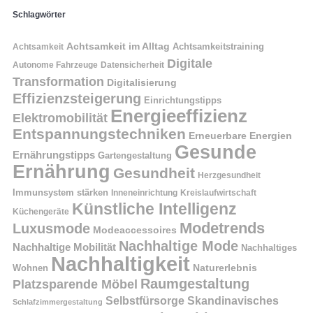
Schlagwörter
Achtsamkeit im Alltag
Achtsamkeitstraining
Achtsamkeit
Digitale
Autonome Fahrzeuge
Datensicherheit
Transformation
Digitalisierung
Effizienzsteigerung
Einrichtungstipps
Energieeffizienz
Elektromobilität
Entspannungstechniken
Erneuerbare Energien
Gesunde
Ernährungstipps
Gartengestaltung
Ernährung
Gesundheit
Herzgesundheit
Immunsystem stärken
Kreislaufwirtschaft
Inneneinrichtung
Künstliche Intelligenz
Küchengeräte
Modetrends
Luxusmode
Modeaccessoires
Nachhaltige Mode
Nachhaltige Mobilität
Nachhaltiges
Nachhaltigkeit
Naturerlebnis
Wohnen
Raumgestaltung
Platzsparende Möbel
Selbstfürsorge
Skandinavisches
Schlafzimmergestaltung